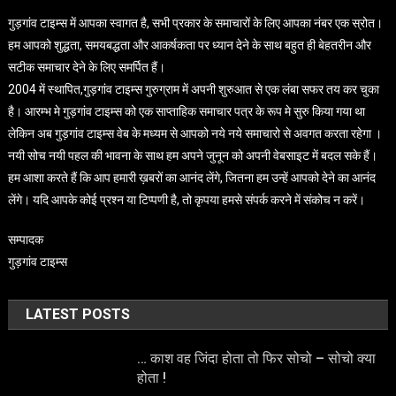
गुड़गांव टाइम्स में आपका स्वागत है, सभी प्रकार के समाचारों के लिए आपका नंबर एक स्रोत।
हम आपको शुद्धता, समयबद्धता और आकर्षकता पर ध्यान देने के साथ बहुत ही बेहतरीन और
सटीक समाचार देने के लिए समर्पित हैं।
2004 में स्थापित,गुड़गांव टाइम्स गुरुग्राम में अपनी शुरुआत से एक लंबा सफर तय कर चुका
है। आरम्भ मे गुड़गांव टाइम्स को एक साप्ताहिक समाचार पत्र के रूप मे सुरु किया गया था
लेकिन अब गुड़गांव टाइम्स वेब के मध्यम से आपको नये नये समाचारो से अवगत करता रहेगा ।
नयी सोच नयी पहल की भावना के साथ हम अपने जुनून को अपनी वेबसाइट में बदल सके हैं।
हम आशा करते हैं कि आप हमारी ख़बरों का आनंद लेंगे, जितना हम उन्हें आपको देने का आनंद
लेंगे। यदि आपके कोई प्रश्न या टिप्पणी है, तो कृपया हमसे संपर्क करने में संकोच न करें।
सम्पादक
गुड़गांव टाइम्स
LATEST POSTS
… काश वह जिंदा होता तो फिर सोचो – सोचो क्या
होता !