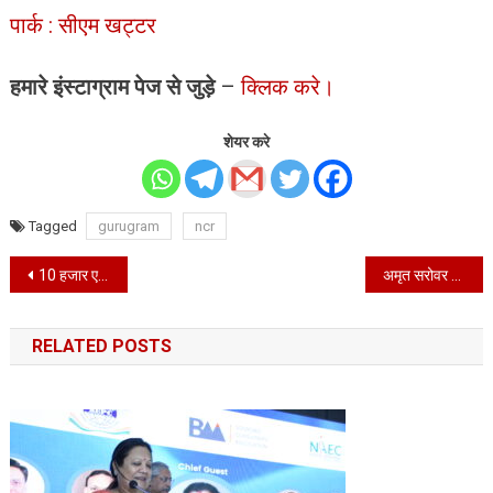
पार्क : सीएम खट्टर
हमारे इंस्टाग्राम पेज से जुड़े
–
क्लिक करे।
शेयर करे
Tagged
gurugram
ncr
Post
10 हजार एकड में स्थापित होगा अरावली सफारी पार्क : सीएम खट्टर
अमृत सरोवर की तर्ज पर ही 75 गांवों में लाइब्रेरी का निर्माण: भूपेंद्र यादव
navigation
RELATED POSTS