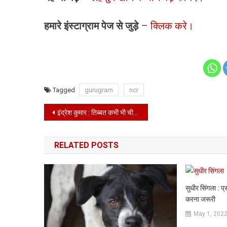
हमारे इंस्टाग्राम पेज से जुड़े
–
क्लिक करे।
Tagged
gurugram
ncr
Post
इंद्रेश कुमार : तिब्बत कभी भी चीन का हिस्सा नहीं था।
navigation
RELATED POSTS
सुधीर सिंगला : प्
करना जरूरी
May 1, 202