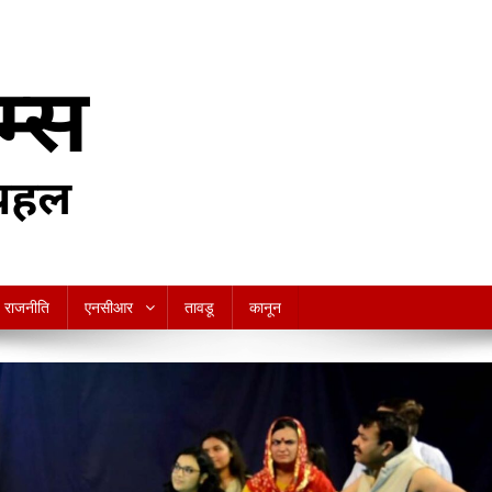
राजनीति
एनसीआर
तावडू
कानून