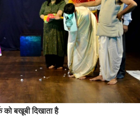
क को बखूबी दिखाता है
n
धे