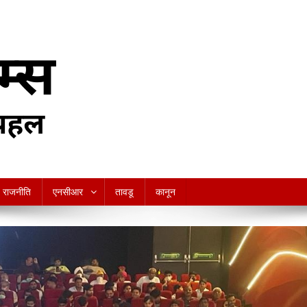
राजनीति
एनसीआर
तावडू
कानून