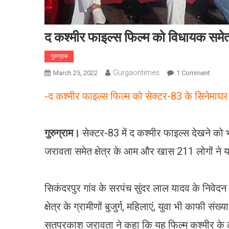
द कश्मीर फाइल्स फिल्म को विधायक समे
गुरुग्राम
Gurgaontimes
On
March 25, 2022
1 Comment
द
-द कश्मीर फाइल्स फिल्म को सेक्टर-83 के सिनेमाघर 
कश्मीर
फाइल्स
फिल्म
गुरुग्राम।
सेक्टर-83 में द कश्मीर फाइल्स देखने को 
को
विधायक
जरावता समेत क्षेत्र के आम और खास 211 लोगों ने
समेत
211
लोगों
सिकंदरपुर गांव के सरपंच सुंदर लाल यादव के निवेद
ने
देखा।
क्षेत्र के ग्रामीणों बुजुर्ग, महिलाएं, युवा भी काफी संख
सतप्रकाश जरावता ने कहा कि यह फिल्म कश्मीर के ल