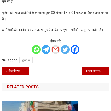
कर रहे है।
पुलिस टीम द्वारा आरोपियों के कब्जा से कुल 30 किलो गाँजा व 01 मोटरसाईकिल बरामद की गई
है।
आरोपियों को माननीय अदालत के सम्मुख पेश किया जाएगा। अभियोग अनुसन्धानाधीन है।
शेयर करे
Tagged
ganja
Post
दिल्ली सरकार ने किल्लत के दौरान ऑक्सीजन ज़रूरत को चार गुणा बढ़ाकर बताया : सुप्रीम कोर्ट कमेटी
थाना सैक्टर-10, गुरुग्राम के एरिया में हेरिटेज बैडमिंटन अकेडमी के पास मारपीट करके युवक की हत्या करने के मामले में आरोपी को गिरफ्तार किया।
navigation
RELATED POSTS