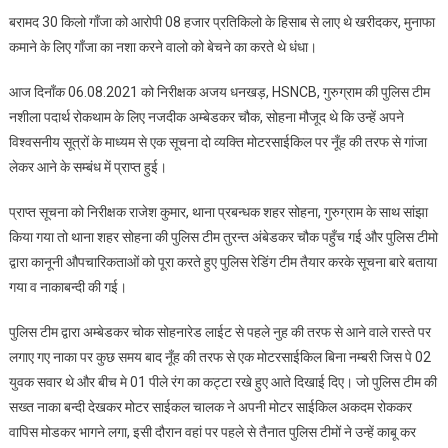
में
बरामद 30 किलो गाँजा को आरोपी 08 हजार प्रतिकिलो के हिसाब से लाए थे खरीदकर, मुनाफा
गाँजा
कमाने के लिए गाँजा का नशा करने वालो को बेचने का करते थे धंधा।
सहित
02
आज दिनाँक 06.08.2021 को निरीक्षक अजय धनखड़, HSNCB, गुरुग्राम की पुलिस टीम
आरोपियों
नशीला पदार्थ रोकथाम के लिए नजदीक अम्बेडकर चौक, सोहना मौजूद थे कि उन्हें अपने
को
विश्वसनीय सूत्रों के माध्यम से एक सूचना दो व्यक्ति मोटरसाईकिल पर नूँह की तरफ से गांजा
पकड़ा
।
लेकर आने के सम्बंध में प्राप्त हुई।
प्राप्त सूचना को निरीक्षक राजेश कुमार, थाना प्रबन्धक शहर सोहना, गुरुग्राम के साथ सांझा
किया गया तो थाना शहर सोहना की पुलिस टीम तुरन्त अंबेडकर चौक पहुँच गई और पुलिस टीमो
द्वारा कानूनी औपचारिकताओं को पूरा करते हुए पुलिस रेडिंग टीम तैयार करके सूचना बारे बताया
गया व नाकाबन्दी की गई।
पुलिस टीम द्वारा अम्बेडकर चोक सोहनारेड लाईट से पहले नुह की तरफ से आने वाले रास्ते पर
लगाए गए नाका पर कुछ समय बाद नूँह की तरफ से एक मोटरसाईकिल बिना नम्बरी जिस पे 02
युवक सवार थे और बीच मे 01 पीले रंग का कट्टा रखे हुए आते दिखाई दिए। जो पुलिस टीम की
सख्त नाका बन्दी देखकर मोटर साईकल चालक ने अपनी मोटर साईकिल अकदम रोककर
वापिस मोडकर भागने लगा, इसी दौरान वहां पर पहले से तैनात पुलिस टीमों ने उन्हें काबू कर