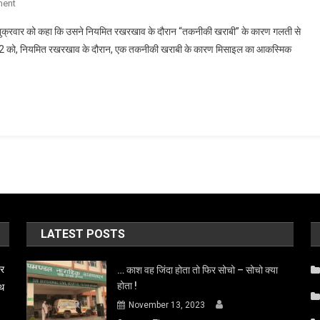
On
ment
भारत
ने शुक्रवार को कहा कि उसने नियमित रखरखाव के दौरान “तकनीकी खराबी” के कारण गलती से
ने
च 2022 को, नियमित रखरखाव के दौरान, एक तकनीकी खराबी के कारण मिसाइल का आकस्मिक
गलती
से
पाकिस्तान
में
मिसाइल
दागी।
LATEST POSTS
बर
… काश वह जिंदा होता तो फिर सोचो – सोचो क्या
होता !
ाथ
November 13, 2023