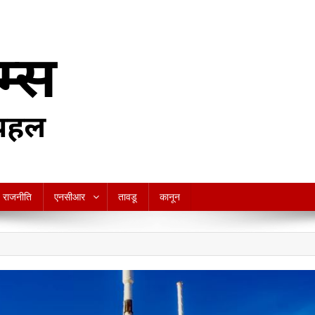
राजनीति
एनसीआर
तावडू
कानून