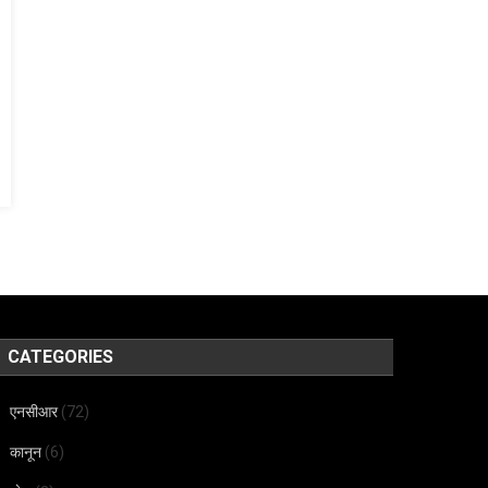
CATEGORIES
एनसीआर
(72)
कानून
(6)