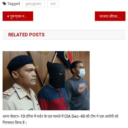
Tagged
gurugram
ncr
Post
गुरुग्राम नगर निगम चुनाव की तैयारी में जुट जाएं आप कार्यकर्ता: पंकज गुप्ता
भाजपा लीगल सेल के प्रदेश मीडिया सह-संयोजक बने हिमांशु गंभीर
navigation
RELATED POSTS
थाना सेक्टर-10 एरिया में मर्डर के एक मामले में CIA Sec-40 की टीम ने एक आरोपी को
गिरफ्तार किया है।