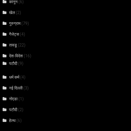
कानून
(6)
खेल
(2)
गुरुग्राम
(79)
गैजेट्स
(4)
तावडू
(22)
देश-विदेश
(16)
पटौदी
(9)
धर्म कर्म
(4)
नई दिल्ली
(3)
नोएडा
(1)
पटौदी
(2)
हेल्थ
(6)