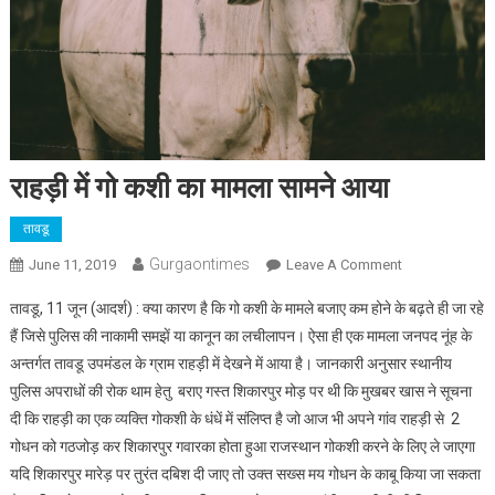
राहड़ी में गो कशी का मामला सामने आया
तावडू
Gurgaontimes
On
June 11, 2019
Leave A Comment
राहड़ी
तावडू, 11 जून (आदर्श) : क्या कारण है कि गो कशी के मामले बजाए कम होने के बढ़ते ही जा रहे
में
हैं जिसे पुलिस की नाकामी समझें या कानून का लचीलापन। ऐसा ही एक मामला जनपद नूंह के
गो
अन्तर्गत तावडू उपमंडल के ग्राम राहड़ी में देखने में आया है। जानकारी अनुसार स्थानीय
कशी
पुलिस अपराधों की रोक थाम हेतु बराए गस्त शिकारपुर मोड़ पर थी कि मुखबर खास ने सूचना
का
मामला
दी कि राहड़ी का एक व्यक्ति गोकशी के धंधें में संलिप्त है जो आज भी अपने गांव राहड़ी से 2
सामने
गोधन को गठजोड़ कर शिकारपुर गवारका होता हुआ राजस्थान गोकशी करने के लिए ले जाएगा
आया
यदि शिकारपुर मारेड़ पर तुरंत दबिश दी जाए तो उक्त सख्स मय गोधन के काबू किया जा सकता